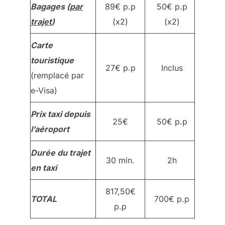
Bagages (
par
89€ p.p
50€ p.p
trajet
)
(x2)
(x2)
Carte
touristique
27€ p.p
Inclus
(remplacé par
e-Visa)
Prix taxi depuis
25€
50€ p.p
l’aéroport
Durée du trajet
30 min.
2h
en taxi
817,50€
TOTAL
700€ p.p
p.p