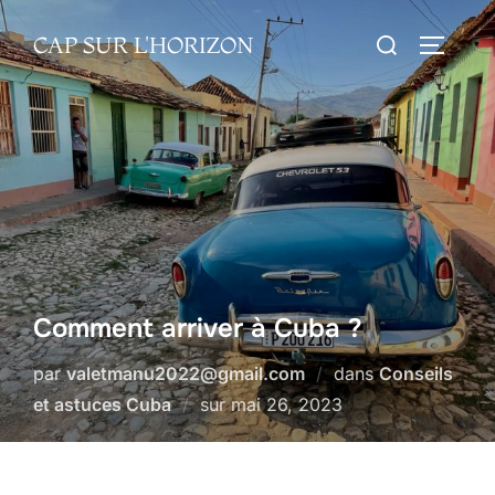
Aller
Rechercher :
CAP SUR L'HORIZON
au
PERMUT
contenu
Comment arriver à Cuba ?
par
valetmanu2022@gmail.com
dans
Conseils
Publié
et astuces Cuba
sur
mai 26, 2023
le