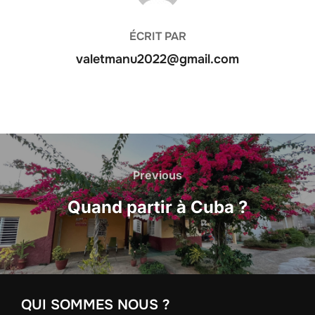
ÉCRIT PAR
valetmanu2022@gmail.com
Navigation
de
Previous
Previous
l’article
Quand partir à Cuba ?
QUI SOMMES NOUS ?