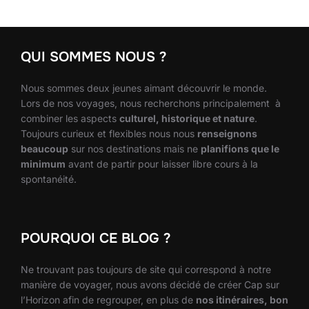
QUI SOMMES NOUS ?
Nous sommes deux jeunes aimant découvrir le monde.
Lors de nos voyages, nous recherchons principalement à
combiner les aspects
culturel, historique et nature
.
Toujours curieux et flexibles nous nous
renseignons
beaucoup
sur nos destinations mais ne
planifions que le
minimum
avant de partir pour laisser libre cours à la
spontanéité.
POURQUOI CE BLOG ?
Ne trouvant pas toujours de site qui correspond à notre
manière de voyager, nous avons décidé de créer Cap sur
l’Horizon afin de regrouper, en plus de
nos itinéraires, bon