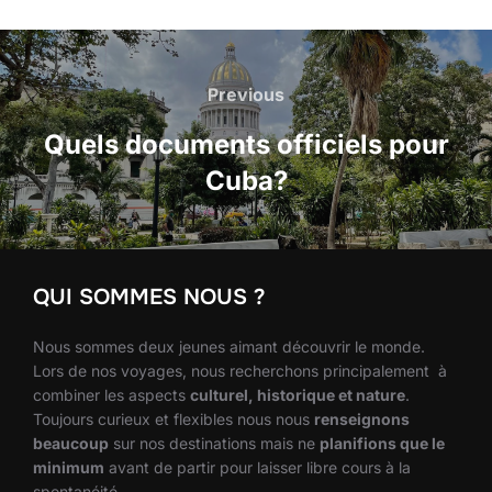
Navigation
de
Previous
Previous
l’article
Quels documents officiels pour
Cuba?
QUI SOMMES NOUS ?
Nous sommes deux jeunes aimant découvrir le monde.
Lors de nos voyages, nous recherchons principalement à
combiner les aspects
culturel, historique et nature
.
Toujours curieux et flexibles nous nous
renseignons
beaucoup
sur nos destinations mais ne
planifions que le
minimum
avant de partir pour laisser libre cours à la
spontanéité.