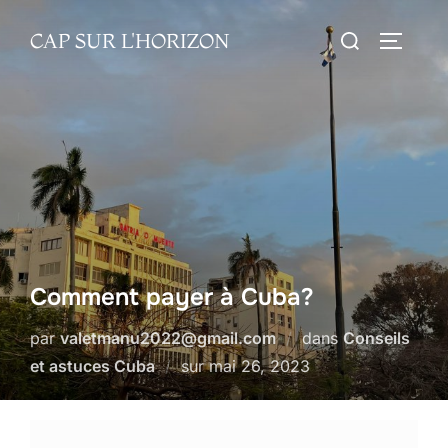
Aller
Rechercher :
CAP SUR L'HORIZON
au
PERMUT
contenu
Comment payer à Cuba?
par
valetmanu2022@gmail.com
dans
Conseils
Publié
et astuces Cuba
sur
mai 26, 2023
le